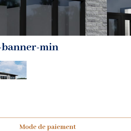
r-banner-min
Mode de paiement