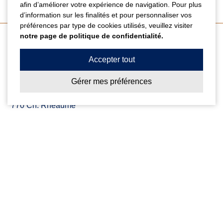
afin d’améliorer votre expérience de navigation. Pour plus
d’information sur les finalités et pour personnaliser vos
préférences par type de cookies utilisés, veuillez visiter
notre page de politique de confidentialité.
Coordonnées
Accepter tout
Gérer mes préférences
Centre Dentaire Cailhier & Thibault
770 Ch. Rhéaume
St-Michel
(QC)
J0L 2J0
T. 450-454-4111
F. 450-454-2335
info@centredentairestremi.com