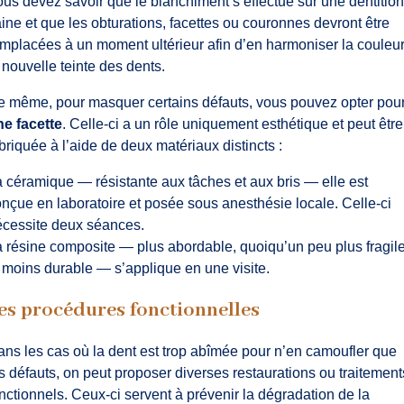
us devez savoir que le blanchiment s’effectue sur une dentition
ine et que les obturations, facettes ou couronnes devront être
mplacées à un moment ultérieur afin d’en harmoniser la couleur
 nouvelle teinte des dents.
 même, pour masquer certains défauts, vous pouvez opter pou
ne facette
. Celle-ci a un rôle uniquement esthétique et peut être
briquée à l’aide de deux matériaux distincts :
 céramique — résistante aux tâches et aux bris — elle est
nçue en laboratoire et posée sous anesthésie locale. Celle-ci
écessite deux séances.
 résine composite — plus abordable, quoiqu’un peu plus fragil
 moins durable — s’applique en une visite.
es procédures fonctionnelles
ns les cas où la dent est trop abîmée pour n’en camoufler que
s défauts, on peut proposer diverses restaurations ou traitement
nctionnels. Ceux-ci servent à prévenir la dégradation de la